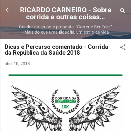
Pular para o conteúdo principal
RICARDO CARNEIRO - Sobre
corrida e outras coisas...
Criador do grupo e proposta: "Correr e Ser Feliz"
- Mais do que uma filosofia, um estilo de vida.
Dicas e Percurso comentado - Corrida
da República da Saúde 2018
abril 10, 2018