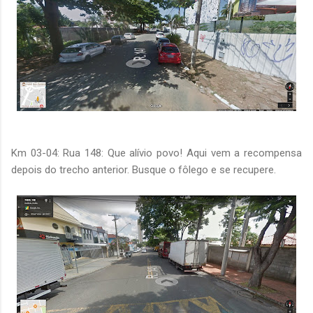
Km 03-04: Rua 148: Que alívio povo! Aqui vem a recompensa
depois do trecho anterior. Busque o fôlego e se recupere.