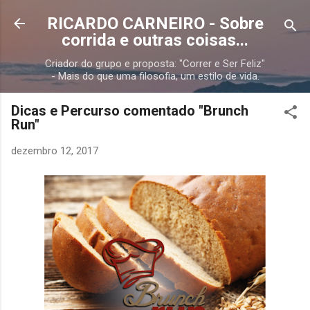
Pular para o conteúdo principal
RICARDO CARNEIRO - Sobre
corrida e outras coisas...
Criador do grupo e proposta: "Correr e Ser Feliz"
- Mais do que uma filosofia, um estilo de vida.
Dicas e Percurso comentado "Brunch
Run"
dezembro 12, 2017