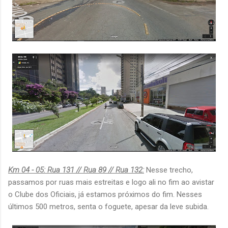
Km 04 - 05: Rua 131 // Rua 89 // Rua 132:
Nesse trecho,
passamos por ruas mais estreitas e logo ali no fim ao avistar
o Clube dos Oficiais, já estamos próximos do fim. Nesses
últimos 500 metros, senta o foguete, apesar da leve subida.