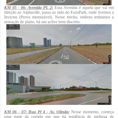
KM 05 - 06: Avenida PL 2:
Essa Avenida é aquela que vai em
direção ao Alphaville, passa ao lado do EuroPark, onde tivemos a
Invictus (Prova memorável). Nesse trecho, embora tenhamos a
sensação de plano, há um aclive bem discreto.
KM 06 - 07: Rua Pl 4 - Av. Olinda:
Nesse momento, começa
uma parte da corrida em que há tendência de melhora de