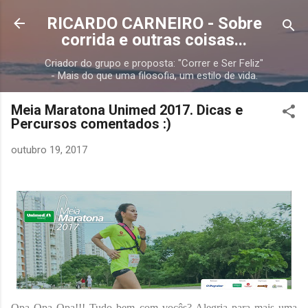
Pular para o conteúdo principal
RICARDO CARNEIRO - Sobre
corrida e outras coisas...
Criador do grupo e proposta: "Correr e Ser Feliz"
- Mais do que uma filosofia, um estilo de vida.
Meia Maratona Unimed 2017. Dicas e
Percursos comentados :)
outubro 19, 2017
Opa Opa Opa!!! Tudo bem com vocês? Alegria para mais uma