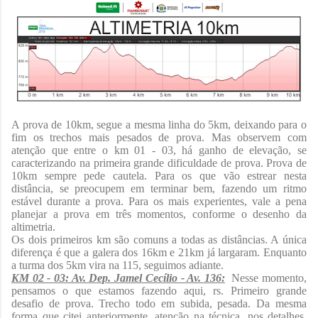
A prova de 10km, segue a mesma linha do 5km, deixando para o
fim os trechos mais pesados de prova. Mas observem com
atenção que entre o km 01 - 03, há ganho de elevação, se
caracterizando na primeira grande dificuldade de prova. Prova de
10km sempre pede cautela. Para os que vão estrear nesta
distância, se preocupem em terminar bem, fazendo um ritmo
estável durante a prova. Para os mais experientes, vale a pena
planejar a prova em três momentos, conforme o desenho da
altimetria.
Os dois primeiros km são comuns a todas as distâncias. A única
diferença é que a galera dos 16km e 21km já largaram. Enquanto
a turma dos 5km vira na 115, seguimos adiante.
KM 02 - 03: Av. Dep. Jamel Cecílio - Av. 136:
Nesse momento,
pensamos o que estamos fazendo aqui, rs. Primeiro grande
desafio de prova. Trecho todo em subida, pesada. Da mesma
forma que citei anteriormente, atenção na técnica, nos detalhes.