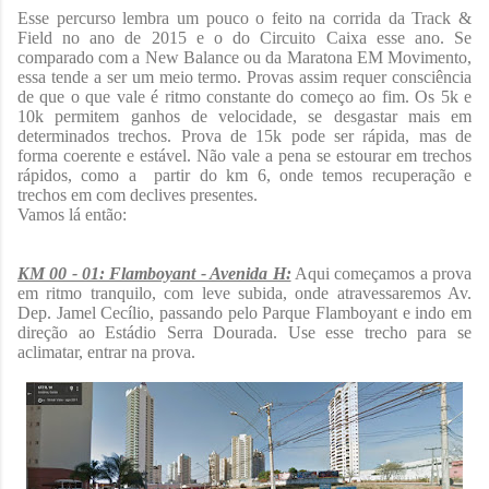
Esse percurso lembra um pouco o feito na corrida da Track &
Field no ano de 2015 e o do Circuito Caixa esse ano. Se
comparado com a New Balance ou da Maratona EM Movimento,
essa tende a ser um meio termo. Provas assim requer consciência
de que o que vale é ritmo constante do começo ao fim. Os 5k e
10k permitem ganhos de velocidade, se desgastar mais em
determinados trechos. Prova de 15k pode ser rápida, mas de
forma coerente e estável. Não vale a pena se estourar em trechos
rápidos, como a partir do km 6, onde temos recuperação e
trechos em com declives presentes.
Vamos lá então:
KM 00 - 01: Flamboyant - Avenida H:
Aqui começamos a prova
em ritmo tranquilo, com leve subida, onde atravessaremos Av.
Dep. Jamel Cecílio, passando pelo Parque Flamboyant e indo em
direção ao Estádio Serra Dourada. Use esse trecho para se
aclimatar, entrar na prova.