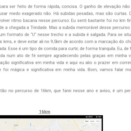
para ser feito de forma rápida, concisa. O ganho de elevação não
causar medo exagerado não. Há subidas pesadas, mas são curtas.
lver ritmo bacana nesse percurso. Eu senti bastante foi no km fin
e a chegada a Trindade. Mas a subida memorável desse percurso
um formato de "U" nesse trecho e a subida é salgada. Para se sit
 kms, e deve estar ali no 9,5km de acordo com a marcação do ch
a. Esse é um tipo de corrida para curtir, de forma tranquila. Eu, de
corrida num ato de fé sempre agradecendo pelas graças em minha v
ação significativa em minha vida e aqui eu alio o prazer em corr
 foi mágica e significativa em minha vida. Bom, vamos falar m
ão no percurso de 16km, que farei nesse ano e aviso, é um per
16km