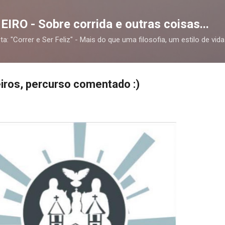
Pular para o conteúdo principal
RO - Sobre corrida e outras coisas...
a: "Correr e Ser Feliz" - Mais do que uma filosofia, um estilo de vida
iros, percurso comentado :)