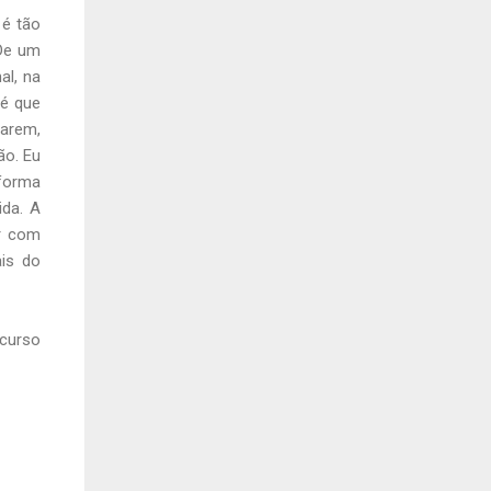
 é tão
 De um
al, na
 é que
uarem,
ão. Eu
 forma
ida. A
er com
ais do
curso