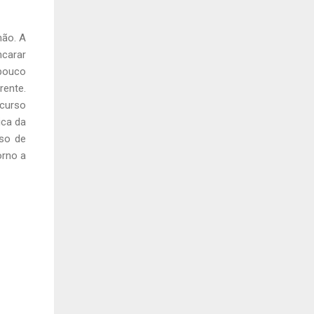
não. A
ncarar
 pouco
rente.
rcurso
ica da
so de
orno a