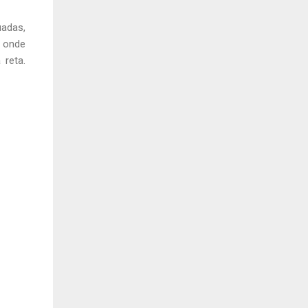
uadas,
, onde
reta.